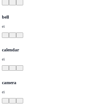
bell
ei
calendar
ei
camera
ei