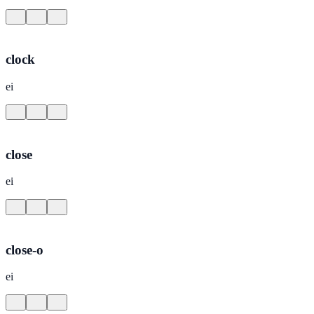
clock
ei
close
ei
close-o
ei