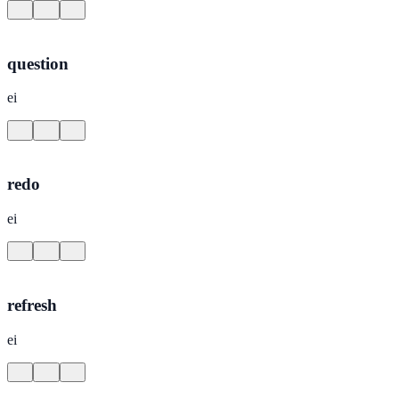
question
ei
redo
ei
refresh
ei