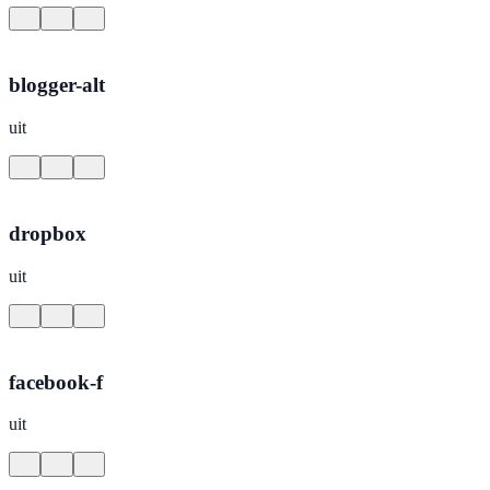
blogger-alt
uit
dropbox
uit
facebook-f
uit