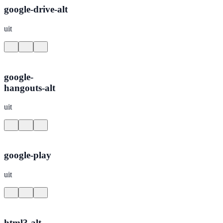
google-drive-alt
uit
google-
hangouts-alt
uit
google-play
uit
html3-alt